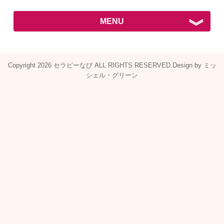
MENU
KAA® – H&N
Copyright 2026 セラピーなび ALL RIGHTS RESERVED.Design by
ミッ
小顔
シェル・グリーン
KAA®とは
KAA®-H＆Nとは
KAA®シリーズ
在籍店一覧
ブログ
お問い合わせ